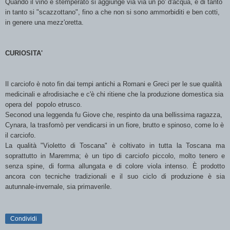
Quando il vino è stemperato si aggiunge via via un po' d'acqua, e di tanto
in tanto si "scazzottano", fino a che non si sono ammorbiditi e ben cotti,
in genere una mezz'oretta.
CURIOSITA'
Il carciofo è noto fin dai tempi antichi a Romani e Greci per le sue qualità
medicinali e afrodisiache e c'è chi ritiene che la produzione domestica sia
opera del popolo etrusco.
Seconod una leggenda fu Giove che, respinto da una bellissima ragazza,
Cynara, la trasfomò per vendicarsi in un fiore, brutto e spinoso, come lo è
il carciofo.
La qualità "Violetto di Toscana" è coltivato in tutta la Toscana ma
soprattutto in Maremma; è un tipo di carciofo piccolo, molto tenero e
senza spine, di forma allungata e di colore viola intenso. È prodotto
ancora con tecniche tradizionali e il suo ciclo di produzione è sia
autunnale-invernale, sia primaverile.
Condividi