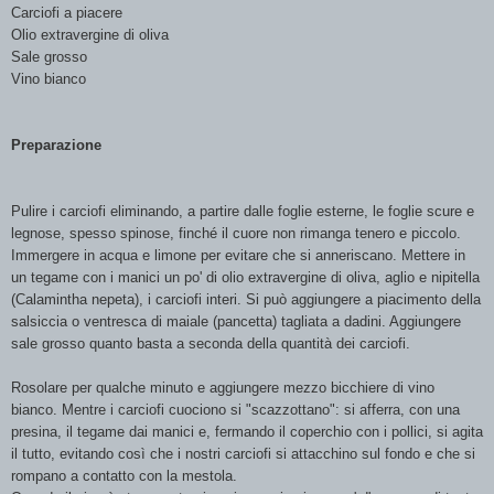
Carciofi a piacere
Olio extravergine di oliva
Sale grosso
Vino bianco
Preparazione
Pulire i carciofi eliminando, a partire dalle foglie esterne, le foglie scure e
legnose, spesso spinose, finché il cuore non rimanga tenero e piccolo.
Immergere in acqua e limone per evitare che si anneriscano. Mettere in
un tegame con i manici un po' di olio extravergine di oliva, aglio e nipitella
(Calamintha nepeta), i carciofi interi. Si può aggiungere a piacimento della
salsiccia o ventresca di maiale (pancetta) tagliata a dadini. Aggiungere
sale grosso quanto basta a seconda della quantità dei carciofi.
Rosolare per qualche minuto e aggiungere mezzo bicchiere di vino
bianco. Mentre i carciofi cuociono si "scazzottano": si afferra, con una
presina, il tegame dai manici e, fermando il coperchio con i pollici, si agita
il tutto, evitando così che i nostri carciofi si attacchino sul fondo e che si
rompano a contatto con la mestola.