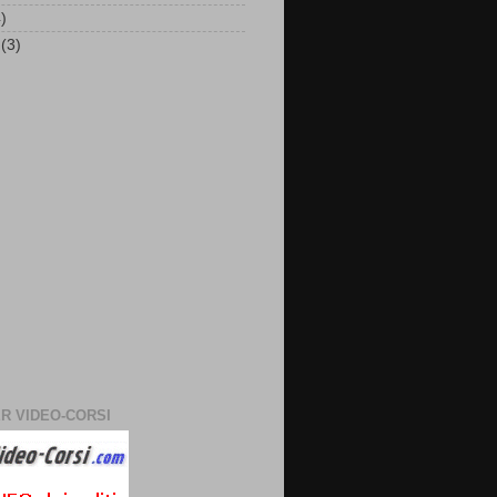
)
(3)
R VIDEO-CORSI