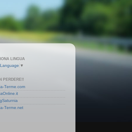
IONA LINGUA
 Language
▼
N PERDERE!!
ia-Terme.com
aOnline.it
gSaturnia
ia-Terme.net