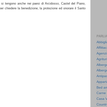
à si tengono anche nei paesi di Arcidosso, Castel del Piano,
r chiedere la benedizione, la protezione ed onorare il Santo
PARLIA
Abbigl
Affitt
Agenzi
Agritu
Alberg
Alberg
Antipas
Appart
Bed an
Carne
Casa 
Countr