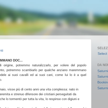
SELEZ
ti
Select
EMMANO DOC...
DA NO
 origine, potremmo naturalizzarlo, per volere del popolo
nto, potremmo scambiarlo per qualche anziano maremmano
Saturn
dele ai suoi cavalli ed ai suoi cani, come lui lo è a quel
Saturni
o.
Bookin
Saturn
naio, visse più di cento anni una vita complessa: nato in
 eremita e strenuo difensore dei cristiani perseguitati da
he lo tormentò per tutta la vita, lo respinse con digiuni e