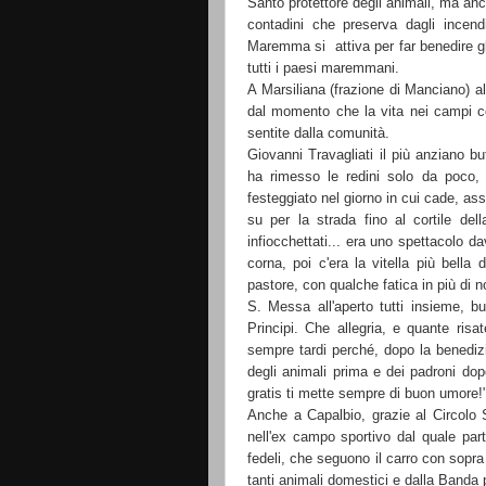
Santo protettore degli animali, ma anc
contadini che preserva dagli incend
Maremma si attiva per far benedire gl
tutti i paesi maremmani.
A Marsiliana (frazione di Manciano) al
dal momento che la vita nei campi co
sentite dalla comunità.
Giovanni Travagliati il più anziano bu
ha rimesso le redini solo da poco,
festeggiato nel giorno in cui cade, as
su per la strada fino al cortile della
infiocchettati... era uno spettacolo dav
corna, poi c'era la vitella più bella 
pastore, con qualche fatica in più di n
S. Messa all'aperto tutti insieme, but
Principi. Che allegria, e quante risa
sempre tardi perché, dopo la benedizi
degli animali prima e dei padroni d
gratis ti mette sempre di buon umore!
Anche a Capalbio, grazie al Circolo
nell'ex campo sportivo dal quale part
fedeli, che seguono il carro con sopra
tanti animali domestici e dalla Banda