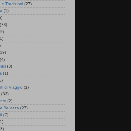
 e Tradizioni
(27)
ta
(1)
5)
(73)
(9)
1)
)
(19)
(4)
nici
(3)
a
(1)
6)
ti di Viaggio
(1)
(33)
ante
(2)
 e Bellezza
(27)
i
(7)
1)
(3)