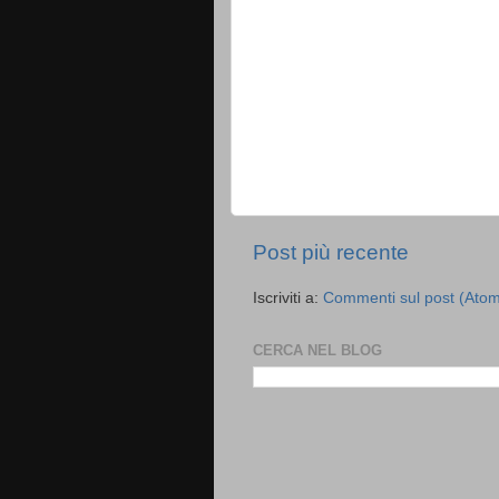
Post più recente
Iscriviti a:
Commenti sul post (Ato
CERCA NEL BLOG