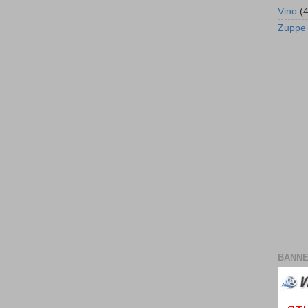
Vino
(4
Zuppe
BANNE