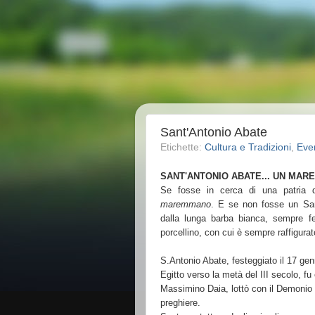
Sant'Antonio Abate
Etichette:
Cultura e Tradizioni
,
Even
SANT'ANTONIO ABATE... UN MAR
Se fosse in cerca di una patria di
maremmano
. E se non fosse un Sa
dalla lunga barba bianca, sempre fe
porcellino, con cui è sempre raffigurat
S.Antonio Abate, festeggiato il 17 gen
Egitto verso la metà del III secolo, fu
Massimino Daia, lottò con il Demonio c
preghiere.