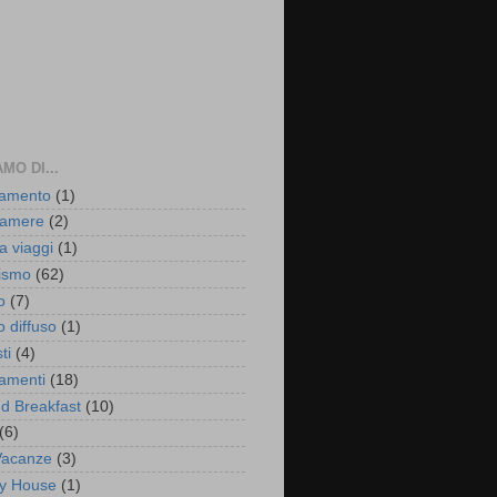
MO DI...
iamento
(1)
acamere
(2)
a viaggi
(1)
rismo
(62)
o
(7)
o diffuso
(1)
ti
(4)
amenti
(18)
d Breakfast
(10)
(6)
Vacanze
(3)
y House
(1)