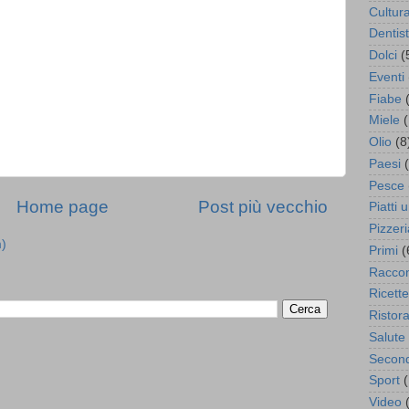
Cultura
Dentis
Dolci
(
Eventi
Fiabe
Miele
(
Olio
(8
Paesi
Pesce
Home page
Post più vecchio
Piatti u
Pizzeri
m)
Primi
(
Raccon
Ricette
Ristor
Salute
Second
Sport
(
Video