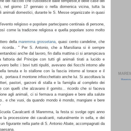
he dei raccolti che custodisce dalle tempeste,e delle case dei
i, nel giorno 17 gennaio o nella domenica vicina, tutta la
i animali domestici, durante le S. Messe organizzate in quasi
l'evento religioso e popolare partecipano centinaia di persone,
sì come la tradizone religiosa e quella popolare sono molto
ttero della
maremma grossetana
, quasi cento candeline, che
 ricorda.. " Per S. Antonio, che a Marsiliana si è sempre
sentandosi anche dal lavoro, fin dalla mattina ci si arrampicava
 fattoria del Principe con tutti gli animali tirati a lucido e
vero bello: i bovi tutti ripuliti, avevano dei fiocchi intorno alle
della tenuta e lo stallone con la fascia intorno al torace e il
MAREM
oi, portava il montone infiocchettato anche lui. Si ascoltava la
MaremmaO
teri, pastori, garzoni di stalla e la famiglia al completo dei
te con quelli che alzavano il gomito... ricordo che si faceva
one agli animali, ci si fermava a mangiare e bere alla salute
opo.. e che vuoi, da quando mondo è mondo, mangiare e bere
"
 Scuola Cavalcanti di Maremma, la festa si svolge ogni anno
e la processione dei cavalcanti, naturalmente in sella, e dei
 un figurante nella parte di S. Antonio Abate, accompagnati da
 paesana.