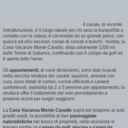
Il casale, di recente
ristrutturazione, è il luogo ideale per chi ama la tranquillità a
contatto con la natura, è circondato da un grande parco, con
querce ed olivi secolari, campi di cereali e boschi. Isolata, la
Casa Vacanze Monte Cavallo, dista solamente 1200 mt
dalle Terme di Saturnia, confinando con il campo da golf ed
è aperta tutto l'anno.
Gli
appartamenti
, di varie dimensioni, sono stati ricavati
nella vecchia struttura del casale: spaziosi, arredati con
cura, sono dotati di camini, cucine efficienti e camere
confortevoli, ospitalità da 2 a 5 persone per appartamento, la
struttura offre il trattamento del solo pernottamento e
propone sconti per lunghi soggiorni.
La
Casa Vacanza Monte Cavallo
saprà poi proporre ai suoi
graditi ospiti, la possibilità di fare
passeggiate
naturalistiche
nel bosco di proprietà, nelle vicinanze si
trovano inoltre un
campo da golf
,
piscine
e
campi da